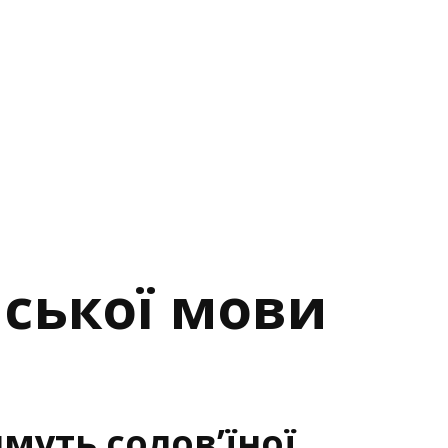
нської мови
муть солов’їної