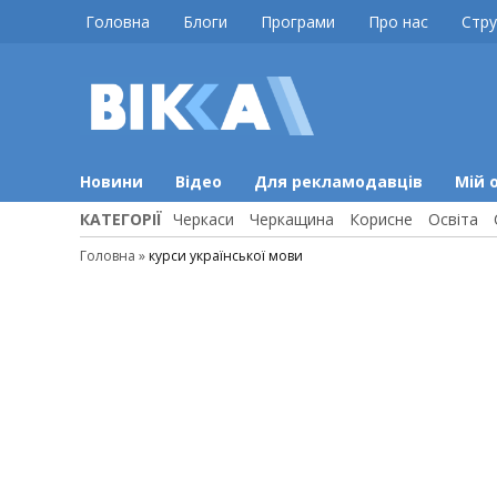
Skip
Головна
Блоги
Програми
Про нас
Стру
to
content
ВІККА
Новини
Черкас
Новини
Відео
Для рекламодавців
Мій 
КАТЕГОРІЇ
Черкаси
Черкащина
Корисне
Освіта
Головна
»
курси української мови