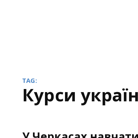
TAG:
курси украї
У Черкасах навчати