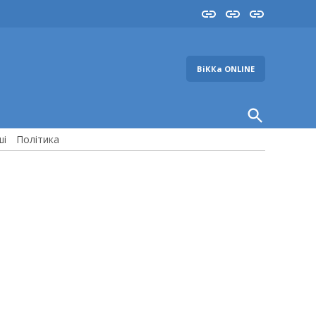
Insta
YouTube
FB
ВіККа ONLINE
Open
Search
ші
Політика