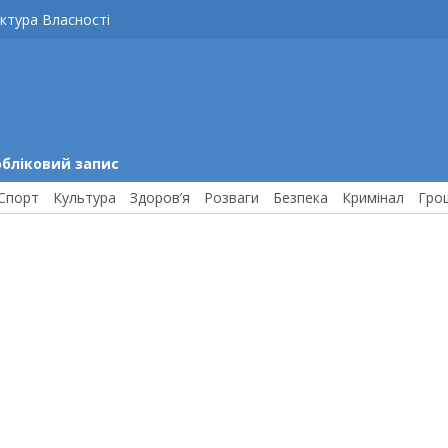
ктура Власності
обліковий запис
Спорт
Культура
Здоров’я
Розваги
Безпека
Кримінал
Гро