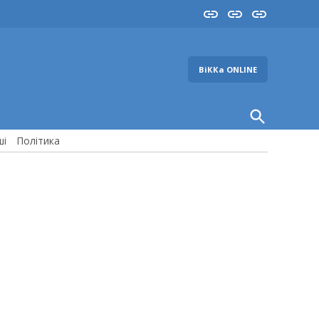
Insta
YouTube
FB
ВіККа ONLINE
Open
Search
ші
Політика