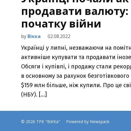
продавати валюту:
початку війни
by
Вікка
02.08.2022
Українці у липні, незважаючи на поміт
активніше купувати та продавати інозе
Обсяги і купівлі, і продажу стали рек
в основному за рахунок безготівкового
$159 млн більше, ніж купили. Про це с
(НБУ). […]
© 2026 ТРК "ВіККа"
Powered by Newspack