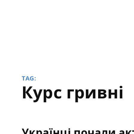
TAG:
курс гривні
Українці почали ак