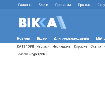
Skip
Головна
Блоги
Програми
Про нас
Стру
to
content
ВІККА
Новини
Черкас
Новини
Відео
Для рекламодавців
Мій 
КАТЕГОРІЇ
Черкаси
Черкащина
Корисне
Освіта
Головна
»
курс гривні