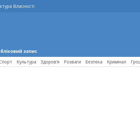
ктура Власності
обліковий запис
Спорт
Культура
Здоров’я
Розваги
Безпека
Кримінал
Гро