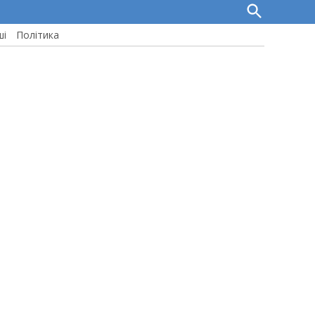
Open
Search
ші
Політика