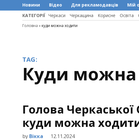
Новини
Відео
Для рекламодавців
Мій 
КАТЕГОРІЇ
Черкаси
Черкащина
Корисне
Освіта
Головна
»
куди можна ходити
TAG:
куди можна
Голова Черкаської 
куди можна ходити
by
Вікка
12.11.2024