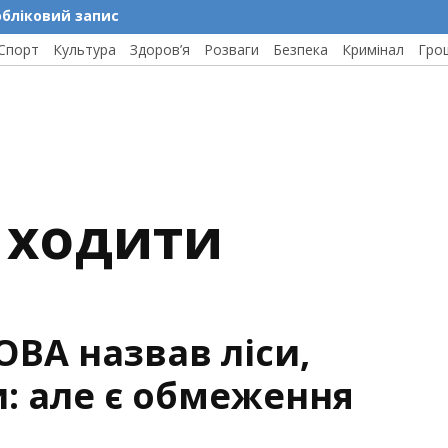
обліковий запис
Спорт
Культура
Здоров’я
Розваги
Безпека
Кримінал
Гро
 ходити
ОВА назвав ліси,
: але є обмеження