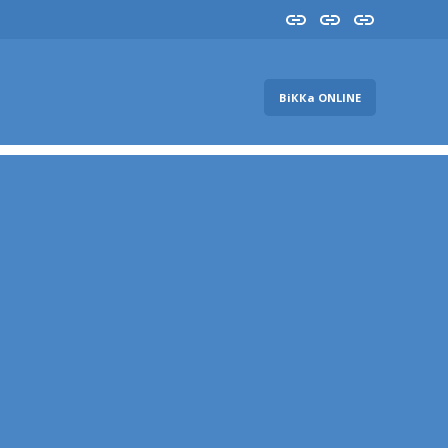
Insta
YouTube
FB
ВіККа ONLINE