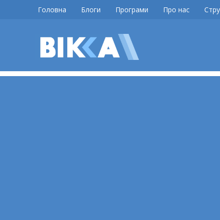
Skip
Головна
Блоги
Програми
Про нас
Стру
to
content
ВІККА
Новини
Черкас