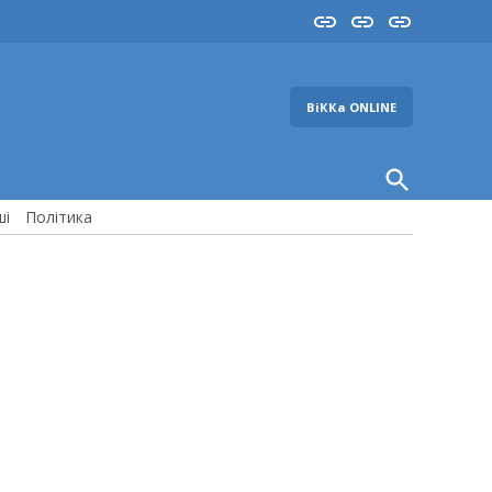
Insta
YouTube
FB
ВіККа ONLINE
Open
Search
ші
Політика