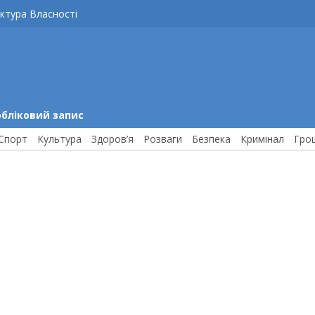
ктура Власності
обліковий запис
Спорт
Культура
Здоров’я
Розваги
Безпека
Кримінал
Гро