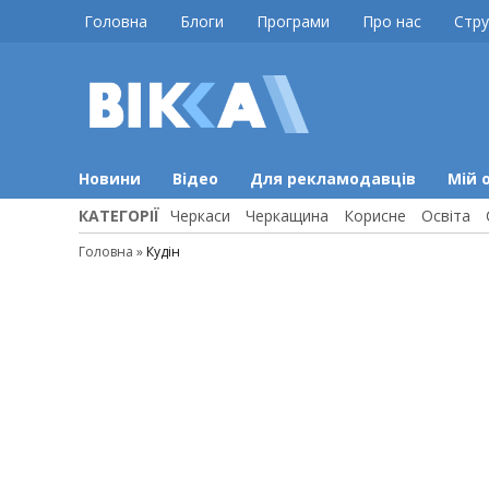
Skip
Головна
Блоги
Програми
Про нас
Стру
to
content
ВІККА
Новини
Черкас
Новини
Відео
Для рекламодавців
Мій 
КАТЕГОРІЇ
Черкаси
Черкащина
Корисне
Освіта
Головна
»
Кудін