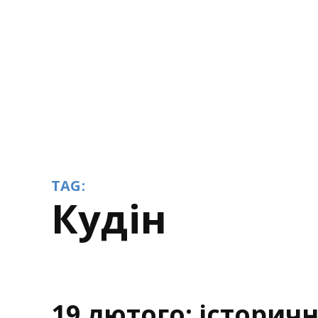
TAG:
Кудін
19 лютого: історич