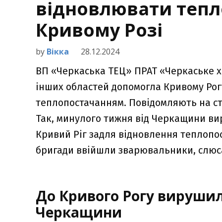
відновлювати тепл
Кривому Розі
by
Вікка
28.12.2024
ВП «Черкаська ТЕЦ» ПРАТ «Черкаське х
інших областей допомогла Кривому Рогу
теплопостачанням. Повідомляють на ст
Так, минулого тижня від Черкащини ви
Кривий Ріг задля відновлення теплопос
бригади ввійшли зварювальники, слюсар
До Кривого Рогу вирушил
Черкащини