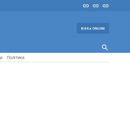
Insta
YouTube
FB
ВіККа ONLINE
Open
Search
ші
Політика