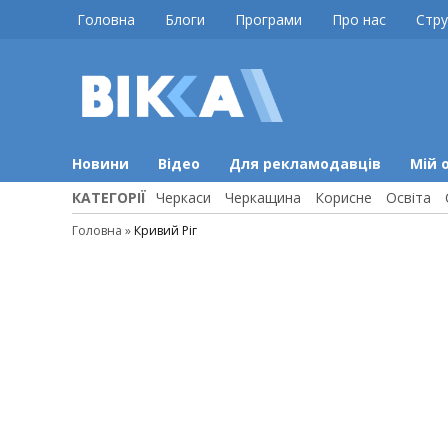
Skip
Головна
Блоги
Програми
Про нас
Стру
to
content
ВІККА
Новини
Черкас
Новини
Відео
Для рекламодавців
Мій 
КАТЕГОРІЇ
Черкаси
Черкащина
Корисне
Освіта
Головна
»
Кривий Ріг