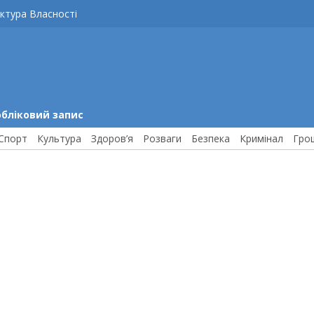
ктура Власності
обліковий запис
Спорт
Культура
Здоров’я
Розваги
Безпека
Кримінал
Гро