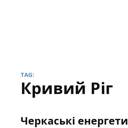
TAG:
Кривий Ріг
Черкаські енергет