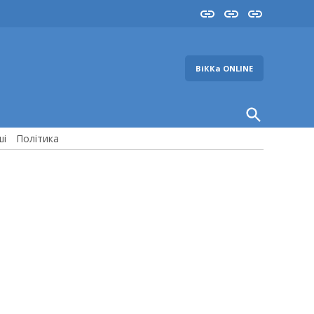
Insta
YouTube
FB
ВіККа ONLINE
Open
Search
ші
Політика