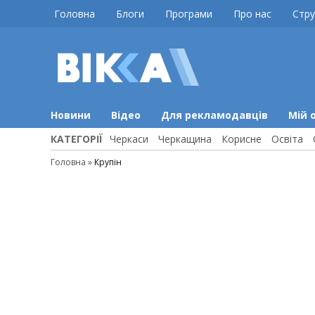
Skip
Головна
Блоги
Програми
Про нас
Стру
to
content
ВІККА
Новини
Черкас
Новини
Відео
Для рекламодавців
Мій 
КАТЕГОРІЇ
Черкаси
Черкащина
Корисне
Освіта
Головна
»
Крупін