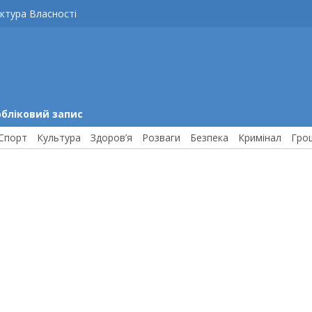
ктура Власності
обліковий запис
Спорт
Культура
Здоров’я
Розваги
Безпека
Кримінал
Гро