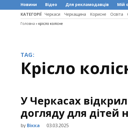
Новини
Відео
Для рекламодавців
Мій 
КАТЕГОРІЇ
Черкаси
Черкащина
Корисне
Освіта
Головна
»
крісло колісне
TAG:
крісло коліс
У Черкасах відкрил
догляду для дітей н
by
Вікка
03.03.2025