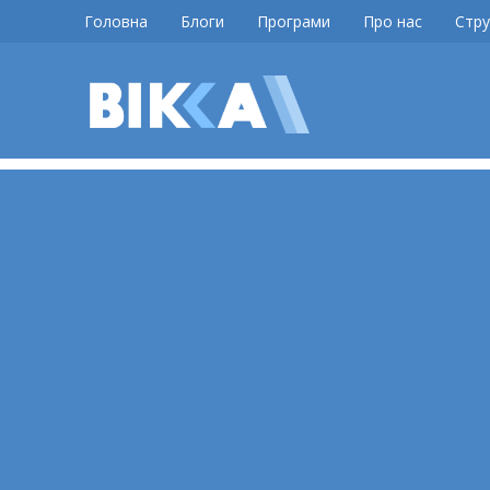
Skip
Головна
Блоги
Програми
Про нас
Стру
to
content
ВІККА
Новини
Черкас