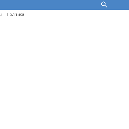
Open
Search
ші
Політика