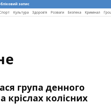
обліковий запис
Спорт
Культура
Здоров’я
Розваги
Безпека
Кримінал
Гро
не
ася група денного
а кріслах колісних