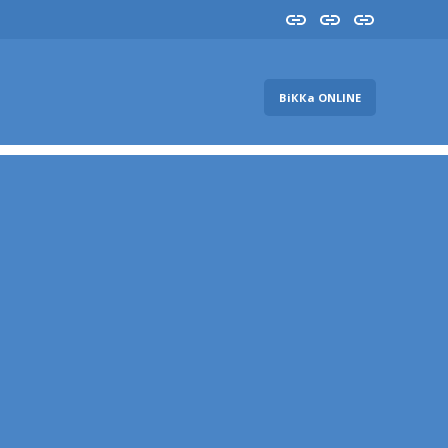
Insta
YouTube
FB
ВіККа ONLINE