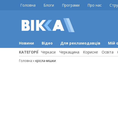
Skip
Головна
Блоги
Програми
Про нас
Стру
to
content
ВІККА
Новини
Черкас
Новини
Відео
Для рекламодавців
Мій 
КАТЕГОРІЇ
Черкаси
Черкащина
Корисне
Освіта
Головна
»
крісла-мішки