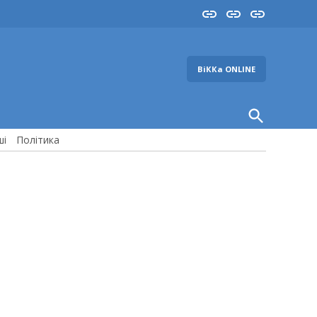
Insta
YouTube
FB
ВіККа ONLINE
Open
Search
ші
Політика