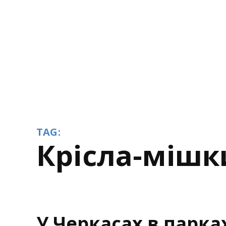
TAG:
крісла-мішк
У Черкасах в парк