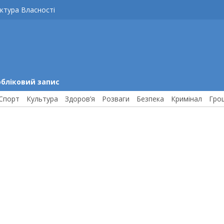
ктура Власності
обліковий запис
Спорт
Культура
Здоров’я
Розваги
Безпека
Кримінал
Гро