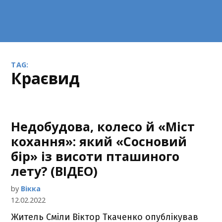
TAG:
краєвид
Недобудова, колесо й «Міст
кохання»: який «Сосновий
бір» із висоти пташиного
лету? (ВІДЕО)
by
Вікка
12.02.2022
Житель Сміли Віктор Ткаченко опублікував