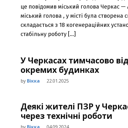
це повідомив міський голова Черкас —
міський голова , у місті була створена 
складається з 18 когенераційних устан
стабільну роботу […]
У Черкасах тимчасово ві
окремих будинках
by
Вікка
22.01.2025
Деякі жителі ПЗР у Черк
через технічні роботи
by
Вікка
04.09.2024