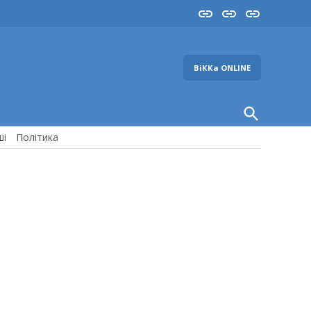
Insta
YouTube
FB
ВіККа ONLINE
Open
Search
ші
Політика