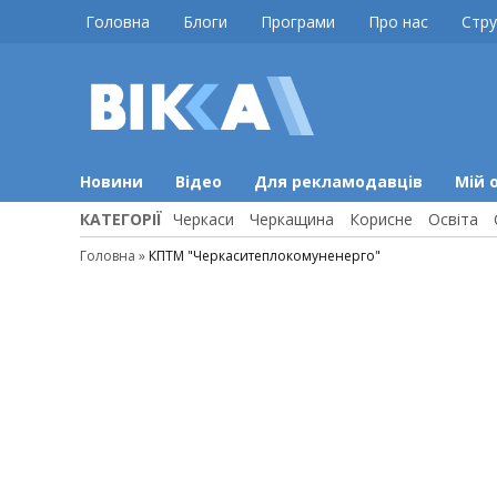
Skip
Головна
Блоги
Програми
Про нас
Стру
to
content
ВІККА
Новини
Черкас
Новини
Відео
Для рекламодавців
Мій 
КАТЕГОРІЇ
Черкаси
Черкащина
Корисне
Освіта
Головна
»
КПТМ "Черкаситеплокомуненерго"