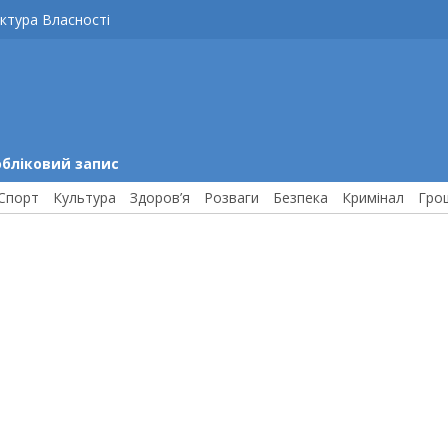
ктура Власності
обліковий запис
Спорт
Культура
Здоров’я
Розваги
Безпека
Кримінал
Гро