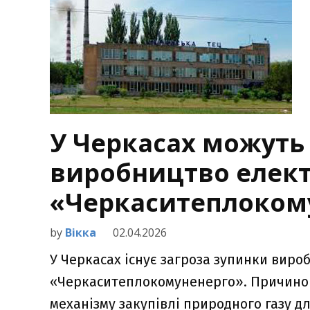
У Черкасах можуть
виробництво електр
«Черкаситеплоком
by
Вікка
02.04.2026
У Черкасах існує загроза зупинки виро
«Черкаситеплокомуненерго». Причиною
механізму закупівлі природного газу д