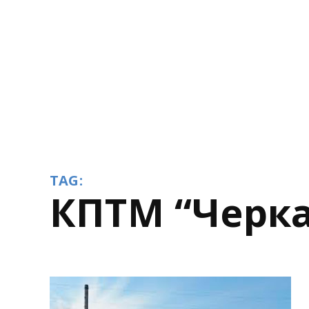
TAG:
КПТМ “Черк