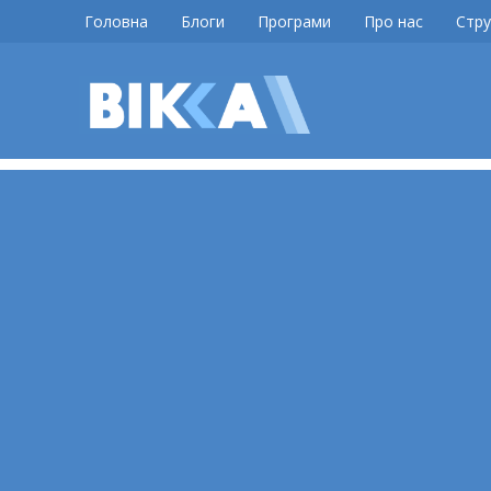
Skip
Головна
Блоги
Програми
Про нас
Стру
to
content
ВІККА
Новини
Черкас