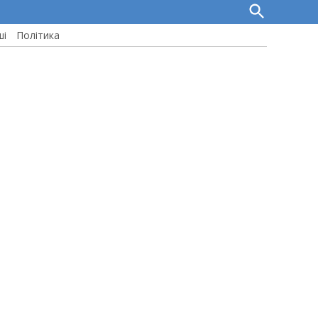
Open
Search
ші
Політика