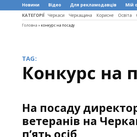
Новини
Відео
Для рекламодавців
Мій 
КАТЕГОРІЇ
Черкаси
Черкащина
Корисне
Освіта
Головна
»
конкурс на посаду
TAG:
конкурс на 
На посаду директо
ветеранів на Черк
п’ять осіб