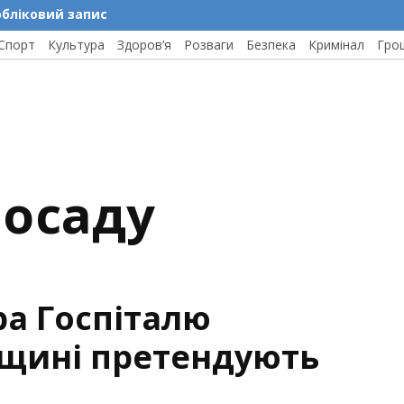
обліковий запис
Спорт
Культура
Здоров’я
Розваги
Безпека
Кримінал
Гро
посаду
ра Госпіталю
ащині претендують