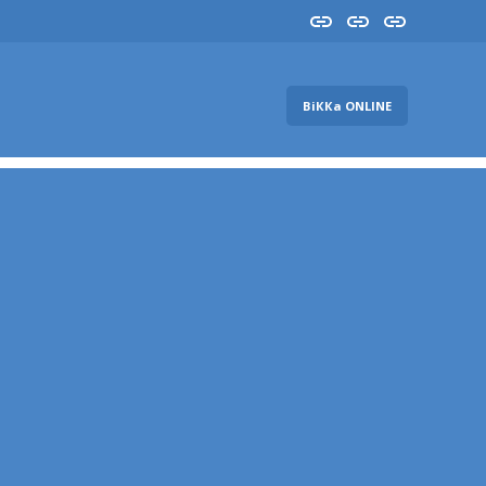
Insta
YouTube
FB
ВіККа ONLINE