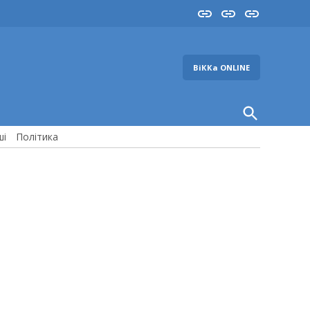
Insta
YouTube
FB
ВіККа ONLINE
Open
Search
ші
Політика