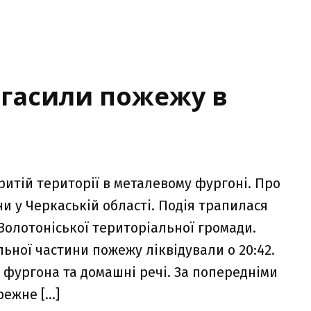
агасили пожежу в
итій території в металевому фургоні. Про
и у Черкаській області. Подія трапилася
а Золотоніської територіальної громади.
ної частини пожежу ліквідували о 20:42.
фургона та домашні речі. За попередніми
режне […]