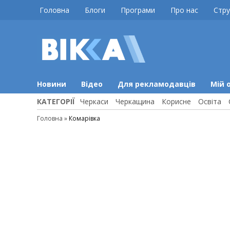
Skip
Головна
Блоги
Програми
Про нас
Стру
to
content
ВІККА
Новини
Черкас
Новини
Відео
Для рекламодавців
Мій 
КАТЕГОРІЇ
Черкаси
Черкащина
Корисне
Освіта
Головна
»
Комарівка