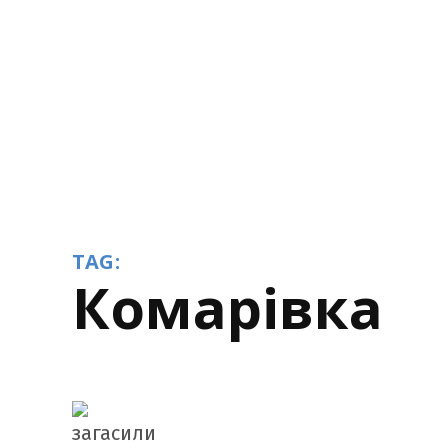
TAG:
Комарівка