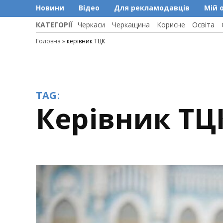
Новини
Відео
Для рекламодавців
Мій 
КАТЕГОРІЇ
Черкаси
Черкащина
Корисне
Освіта
Головна
»
керівник ТЦК
TAG:
керівник ТЦ