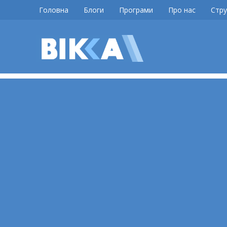
Skip
Головна
Блоги
Програми
Про нас
Стру
to
content
ВІККА
Новини
Черкас