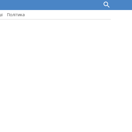
Open
Search
ші
Політика