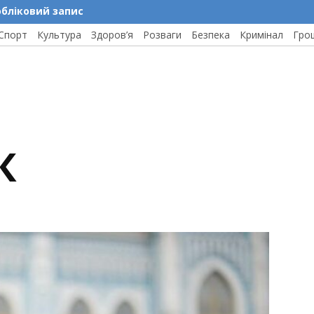
обліковий запис
Спорт
Культура
Здоров’я
Розваги
Безпека
Кримінал
Гро
К