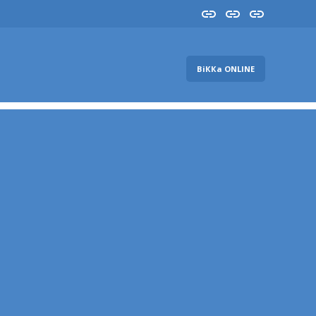
Insta
YouTube
FB
ВіККа ONLINE