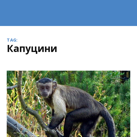
TAG:
капуцини