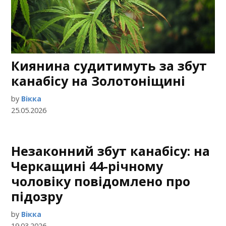
Киянина судитимуть за збут
канабісу на Золотоніщині
by
Вікка
25.05.2026
Незаконний збут канабісу: на
Черкащині 44-річному
чоловіку повідомлено про
підозру
by
Вікка
19.03.2026