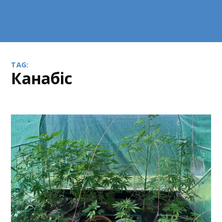
TAG:
канабіс