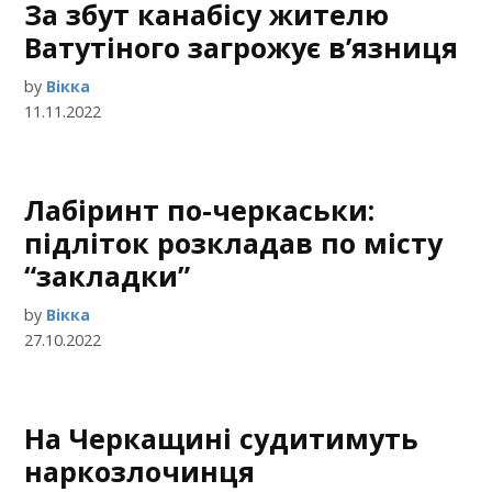
За збут канабісу жителю
Ватутіного загрожує в’язниця
by
Вікка
11.11.2022
Лабіринт по-черкаськи:
підліток розкладав по місту
“закладки”
by
Вікка
27.10.2022
На Черкащині судитимуть
наркозлочинця