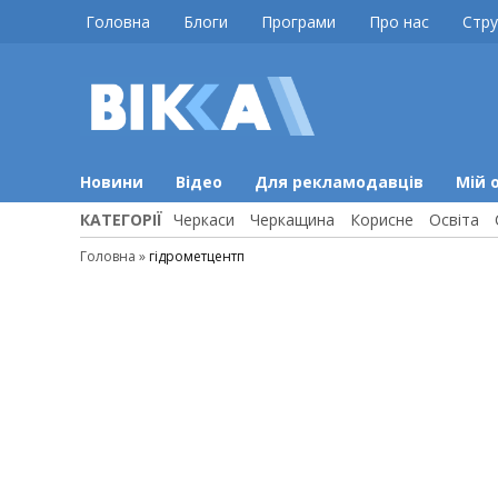
Skip
Головна
Блоги
Програми
Про нас
Стру
to
content
ВІККА
Новини
Черкас
Новини
Відео
Для рекламодавців
Мій 
КАТЕГОРІЇ
Черкаси
Черкащина
Корисне
Освіта
Головна
»
гідрометцентп