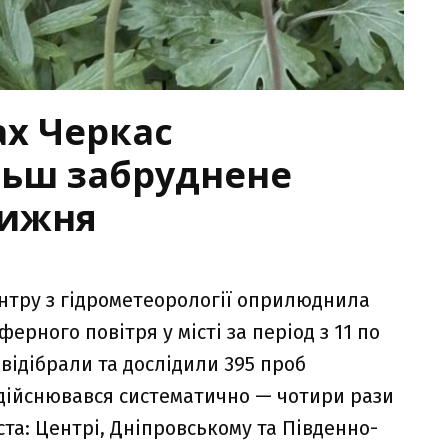
ах Черкас
льш забруднене
тижня
нтру з гідрометеорології оприлюднила
ерного повітря у місті за період з 11 по
 відібрали та дослідили 395 проб
здійснювався систематично — чотири рази
ста: Центрі, Дніпровському та Південно-