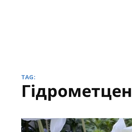
TAG:
гідрометце