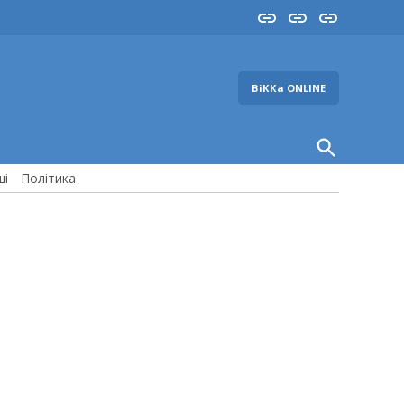
Insta
YouTube
FB
ВіККа ONLINE
Open
Search
ші
Політика