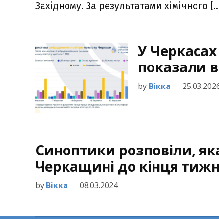
Західному. За результатами хімічного […
У Черкасах
показали 
by
Вікка
25.03.202
Синоптики розповіли, як
Черкащині до кінця тиж
by
Вікка
08.03.2024