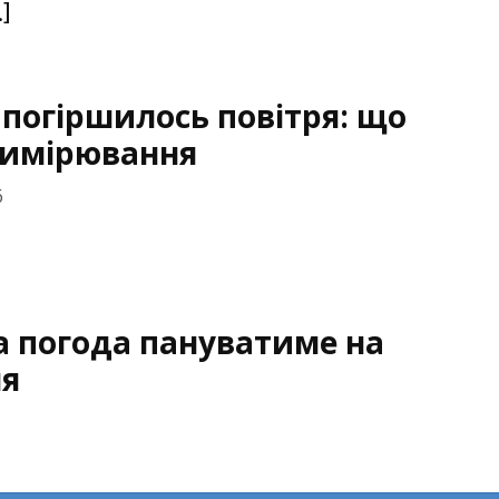
]
 погіршилось повітря: що
вимірювання
6
а погода пануватиме на
ня