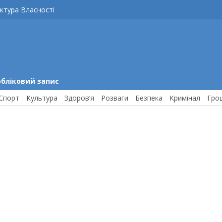
ктура Власності
обліковий запис
Спорт
Культура
Здоров’я
Розваги
Безпека
Кримінал
Гро