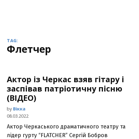
TAG:
Флетчер
Актор із Черкас взяв гітару і
заспівав патріотичну пісню
(ВІДЕО)
by
Вікка
08.03.2022
Актор Черкаського драматичного театру та
лідер гурту “FLATCHER” Сергій Бобров