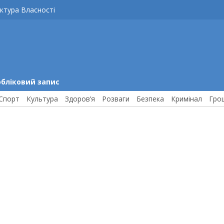
ктура Власності
обліковий запис
Спорт
Культура
Здоров’я
Розваги
Безпека
Кримінал
Гро