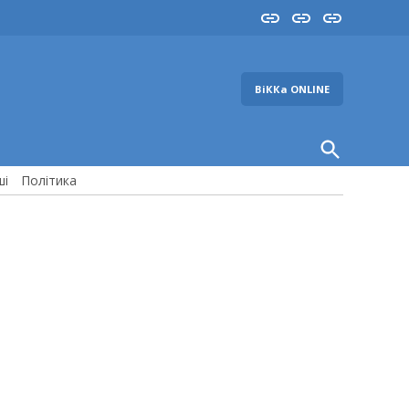
Insta
YouTube
FB
ВіККа ONLINE
Open
Search
ші
Політика