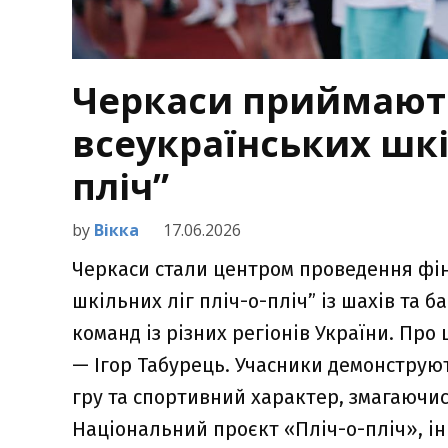
Черкаси приймают
всеукраїнських шкіл
пліч”
by
Вікка
17.06.2026
Черкаси стали центром проведення фін
шкільних ліг пліч-о-пліч” із шахів та б
команд із різних регіонів України. Пр
— Ігор Табурець. Учасники демонструю
гру та спортивний характер, змагаючис
Національний проєкт «Пліч-о-пліч», іні