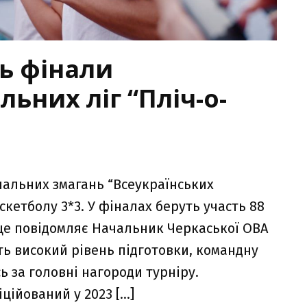
ь фінали
ьних ліг “Пліч-о-
альних змагань “Всеукраїнських
аскетболу 3*3. У фіналах беруть участь 88
о це повідомляє Начальник Черкаської ОВА
ть високий рівень підготовки, командну
ь за головні нагороди турніру.
ційований у 2023 […]