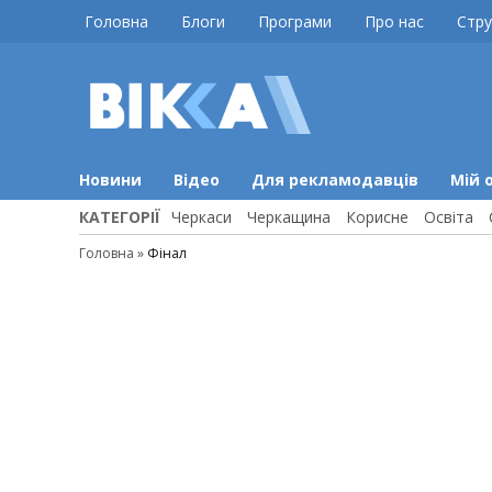
Skip
Головна
Блоги
Програми
Про нас
Стру
to
content
ВІККА
Новини
Черкас
Новини
Відео
Для рекламодавців
Мій 
КАТЕГОРІЇ
Черкаси
Черкащина
Корисне
Освіта
Головна
»
Фінал