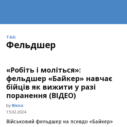
TAG:
фельдшер
«Робіть і моліться»:
фельдшер «Байкер» навчає
бійців як вижити у разі
поранення (ВІДЕО)
by
Вікка
15.02.2024
Військовий фельдшер на псевдо «Байкер»