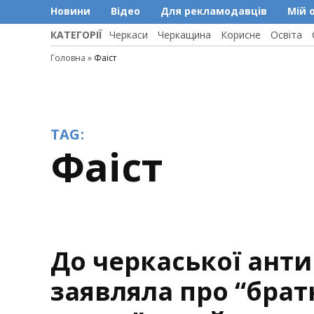
Новини
Відео
Для рекламодавців
Мій 
КАТЕГОРІЇ
Черкаси
Черкащина
Корисне
Освіта
Головна
»
Фаіст
TAG:
Фаіст
До черкаської ант
заявляла про “брат