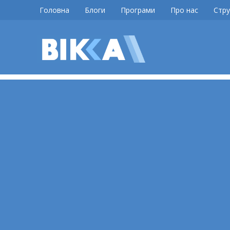
Skip
Головна
Блоги
Програми
Про нас
Стру
to
content
ВІККА
Новини
Черкас