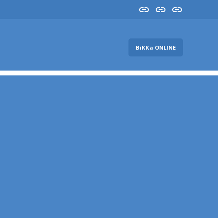
Insta
YouTube
FB
ВіККа ONLINE