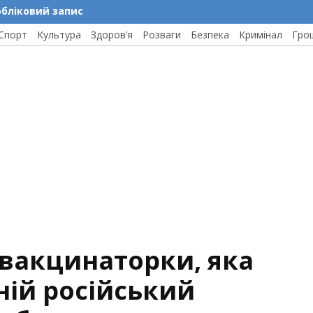
обліковий запис
Спорт
Культура
Здоров’я
Розваги
Безпека
Кримінал
Гро
ивакцинаторки, яка
ній російський