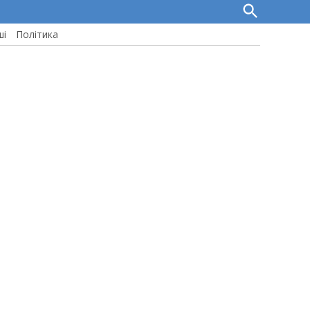
Open
Search
ші
Політика