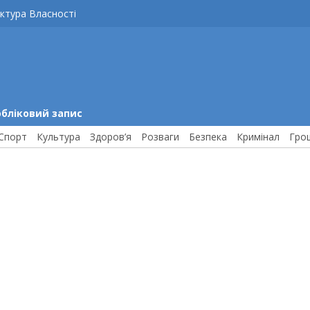
ктура Власності
обліковий запис
Спорт
Культура
Здоров’я
Розваги
Безпека
Кримінал
Гро