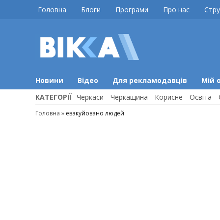
Skip
Головна
Блоги
Програми
Про нас
Стру
to
content
ВІККА
Новини
Черкас
Новини
Відео
Для рекламодавців
Мій 
КАТЕГОРІЇ
Черкаси
Черкащина
Корисне
Освіта
Головна
»
евакуйовано людей