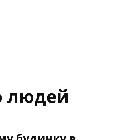
о людей
му будинку в