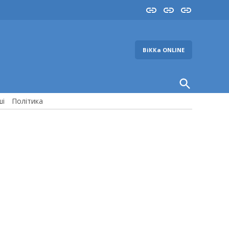
Insta
YouTube
FB
ВіККа ONLINE
Open
Search
ші
Політика