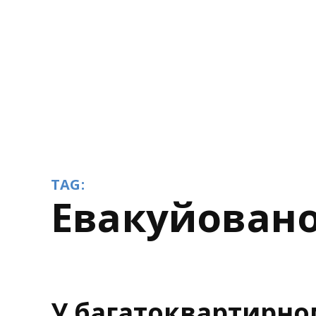
TAG:
евакуйован
У багатоквартирно