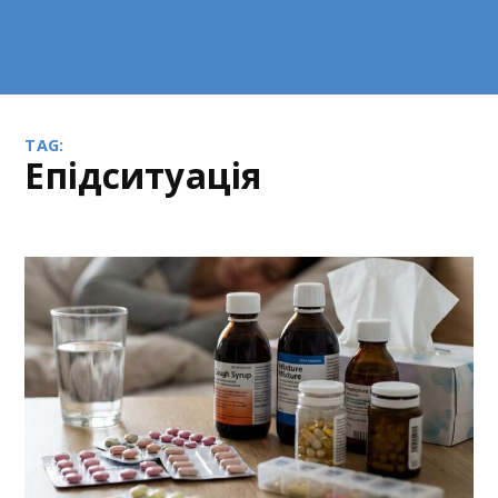
TAG:
епідситуація