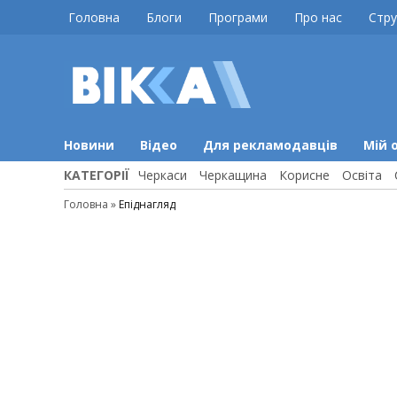
Skip
Головна
Блоги
Програми
Про нас
Стру
to
content
ВІККА
Новини
Черкас
Новини
Відео
Для рекламодавців
Мій 
КАТЕГОРІЇ
Черкаси
Черкащина
Корисне
Освіта
Головна
»
Епіднагляд