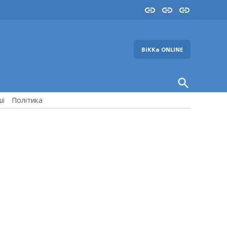
Insta
YouTube
FB
ВіККа ONLINE
Open
Search
ші
Політика