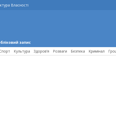
ктура Власності
обліковий запис
Спорт
Культура
Здоров’я
Розваги
Безпека
Кримінал
Гро