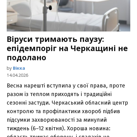
Віруси тримають паузу:
епідемпоріг на Черкащині не
подолано
by
Вікка
14.04.2026
Весна нарешті вступила у свої права, проте
разом із теплом приходять і традиційні
сезонні застуди. Черкаський обласний центр
контролю та профілактики хвороб підбив
підсумки захворюваності за минулий
тиждень (6–12 квітня). Хороша новина:
область тримає оборону, і спалахів не