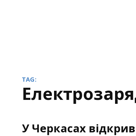
TAG:
електрозар
У Черкасах відкри