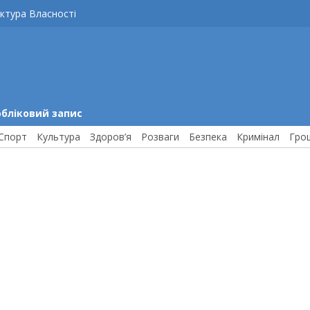
ктура Власності
обліковий запис
Спорт
Культура
Здоров’я
Розваги
Безпека
Кримінал
Гро