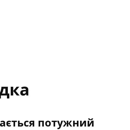
ядка
вається потужний