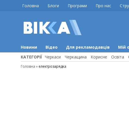
Skip
Головна
Блоги
Програми
Про нас
Стру
to
content
ВІККА
Новини
Черкас
Новини
Відео
Для рекламодавців
Мій 
КАТЕГОРІЇ
Черкаси
Черкащина
Корисне
Освіта
Головна
»
електрозарядка