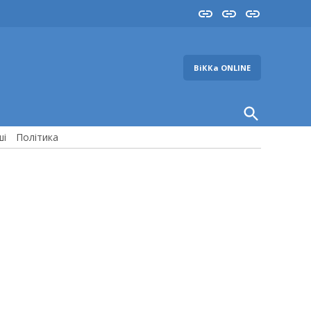
Insta
YouTube
FB
ВіККа ONLINE
Open
Search
ші
Політика