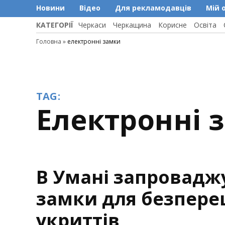
Новини
Відео
Для рекламодавців
Мій 
КАТЕГОРІЇ
Черкаси
Черкащина
Корисне
Освіта
Головна
»
електронні замки
TAG:
електронні 
В Умані запровадж
замки для безпере
укриттів