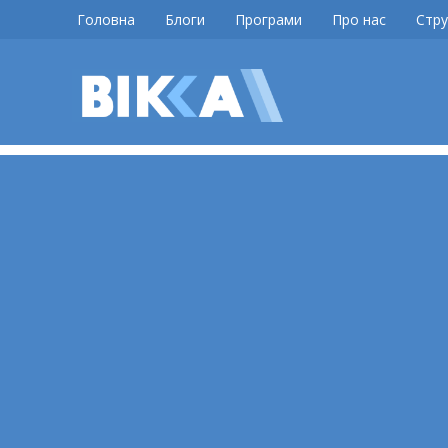
Skip
Головна
Блоги
Програми
Про нас
Стру
to
content
ВІККА
Новини
Черкас