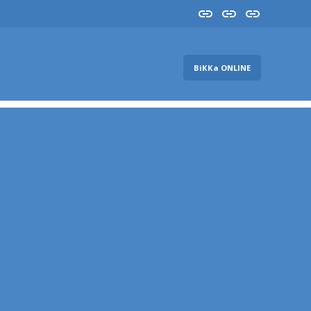
Insta
YouTube
FB
ВіККа ONLINE