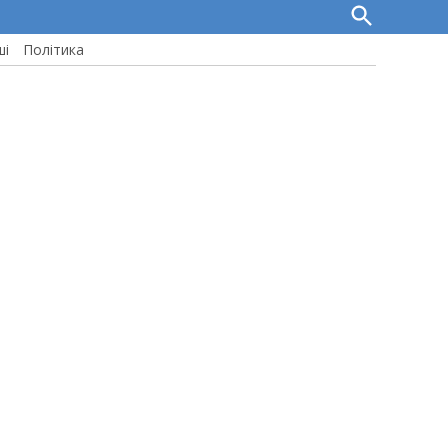
Open
Search
ші
Політика