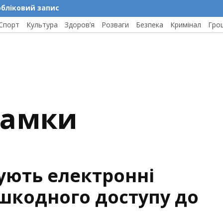
обліковий запис
Спорт
Культура
Здоров’я
Розваги
Безпека
Кримінал
Гро
замки
ують електронні
шкодного доступу до