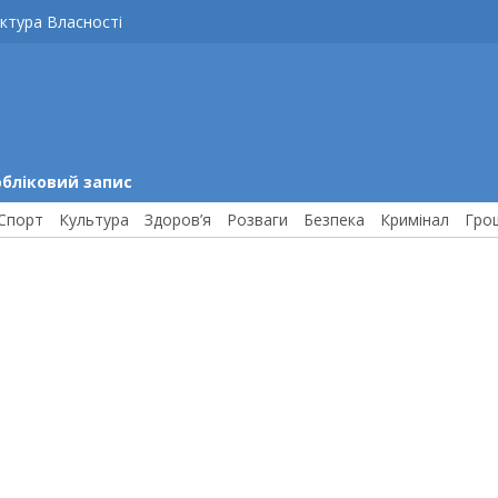
ктура Власності
обліковий запис
Спорт
Культура
Здоров’я
Розваги
Безпека
Кримінал
Гро