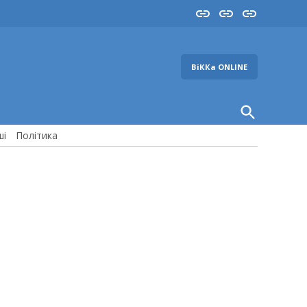
Insta
YouTube
FB
ВіККа ONLINE
Open
Search
ші
Політика