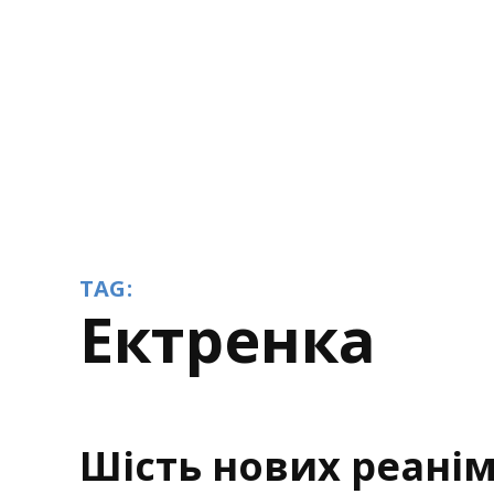
TAG:
ектренка
Шість нових реані