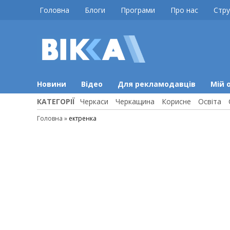
Skip
Головна
Блоги
Програми
Про нас
Стру
to
content
ВІККА
Новини
Черкас
Новини
Відео
Для рекламодавців
Мій 
КАТЕГОРІЇ
Черкаси
Черкащина
Корисне
Освіта
Головна
»
ектренка