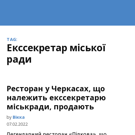
TAG:
екссекретар міської
ради
Ресторан у Черкасах, що
належить екссекретарю
міськради, продають
by
Вікка
07.02.2022
Легендарний ресторан «Підкова», що