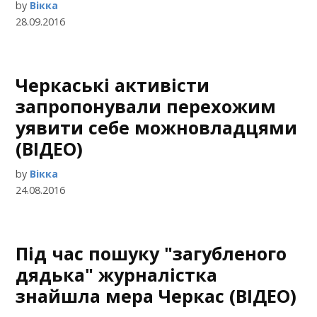
by
Вікка
28.09.2016
Черкаські активісти
запропонували перехожим
уявити себе можновладцями
(ВІДЕО)
by
Вікка
24.08.2016
Під час пошуку "загубленого
дядька" журналістка
знайшла мера Черкас (ВІДЕО)