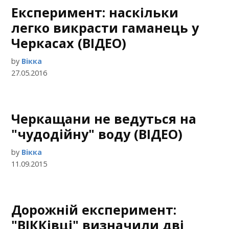
Експеримент: наскільки
легко викрасти гаманець у
Черкасах (ВІДЕО)
by
Вікка
27.05.2016
Черкащани не ведуться на
"чудодійну" воду (ВІДЕО)
by
Вікка
11.09.2015
Дорожній експеримент:
"ВІККівці" визначили дві