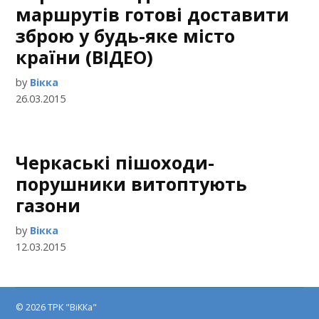
маршрутів готові доставити
зброю у будь-яке місто
країни (ВІДЕО)
by
Вікка
26.03.2015
Черкаські пішоходи-
порушники витоптують
газони
by
Вікка
12.03.2015
© 2026 ТРК "ВіККа"