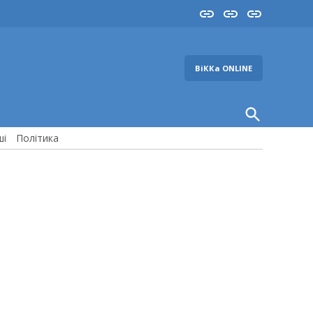
Insta
YouTube
FB
ВіККа ONLINE
Open
Search
ші
Політика