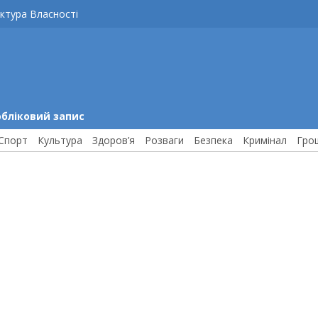
ктура Власності
обліковий запис
Спорт
Культура
Здоров’я
Розваги
Безпека
Кримінал
Гро