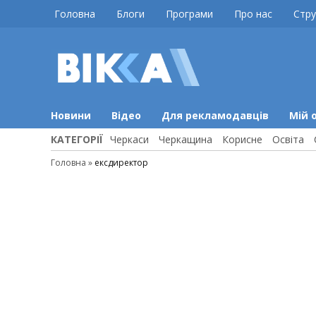
Skip
Головна
Блоги
Програми
Про нас
Стру
to
content
ВІККА
Новини
Черкас
Новини
Відео
Для рекламодавців
Мій 
КАТЕГОРІЇ
Черкаси
Черкащина
Корисне
Освіта
Головна
»
ексдиректор