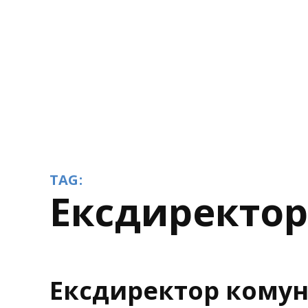
TAG:
ексдиректо
Ексдиректор кому