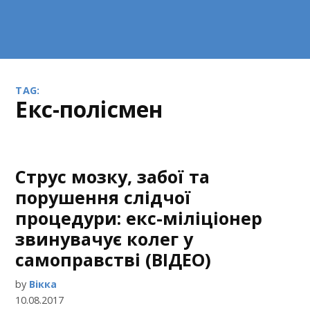
TAG:
екс-полісмен
Струс мозку, забої та
порушення слідчої
процедури: екс-міліціонер
звинувачує колег у
самоправстві (ВІДЕО)
by
Вікка
10.08.2017