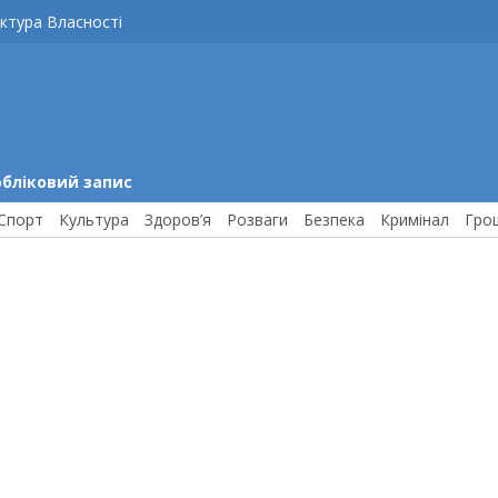
ктура Власності
обліковий запис
Спорт
Культура
Здоров’я
Розваги
Безпека
Кримінал
Гро