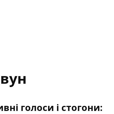
ивун
ивні голоси і стогони: