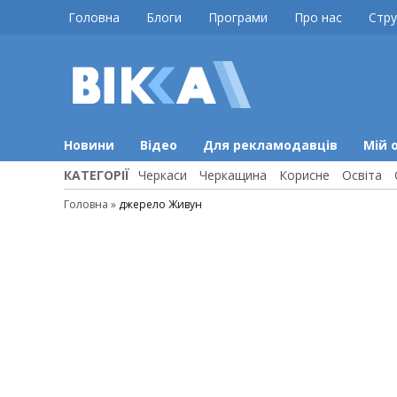
Skip
Головна
Блоги
Програми
Про нас
Стру
to
content
ВІККА
Новини
Черкас
Новини
Відео
Для рекламодавців
Мій 
КАТЕГОРІЇ
Черкаси
Черкащина
Корисне
Освіта
Головна
»
джерело Живун