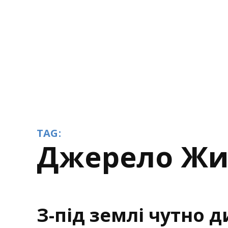
TAG:
джерело Ж
З-під землі чутно д