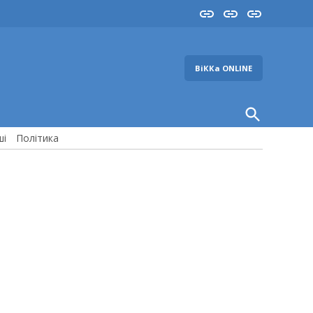
Insta
YouTube
FB
ВіККа ONLINE
Open
Search
ші
Політика