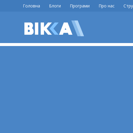
Skip
Головна
Блоги
Програми
Про нас
Стру
to
content
ВІККА
Новини
Черкас