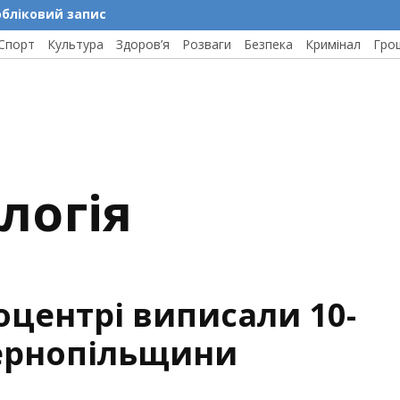
обліковий запис
Спорт
Культура
Здоров’я
Розваги
Безпека
Кримінал
Гро
логія
оцентрі виписали 10-
Тернопільщини