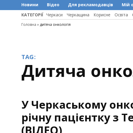
Новини
Відео
Для рекламодавців
Мій 
КАТЕГОРІЇ
Черкаси
Черкащина
Корисне
Освіта
Головна
»
дитяча онкологія
TAG:
дитяча онко
У Черкаському онк
річну пацієнтку з 
(ВІДЕО)