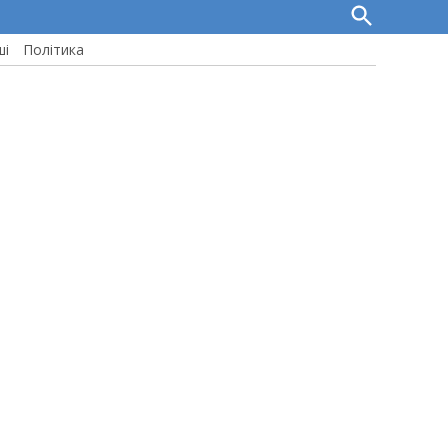
Open
Search
ші
Політика