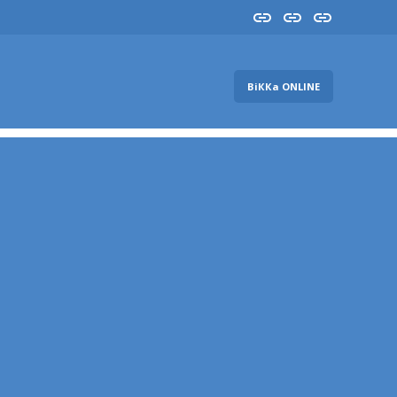
Insta
YouTube
FB
ВіККа ONLINE