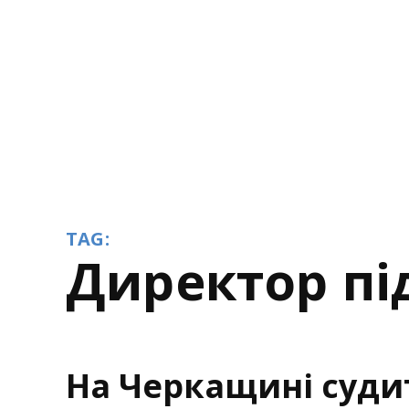
TAG:
директор п
На Черкащині суди