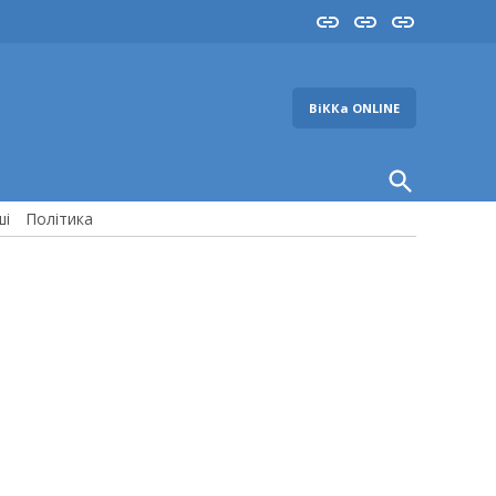
Insta
YouTube
FB
ВіККа ONLINE
Open
Search
ші
Політика