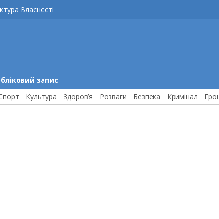
ктура Власності
обліковий запис
Спорт
Культура
Здоров’я
Розваги
Безпека
Кримінал
Гро