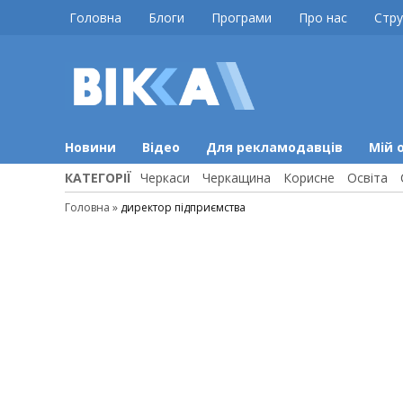
Skip
Головна
Блоги
Програми
Про нас
Стру
to
content
ВІККА
Новини
Черкас
Новини
Відео
Для рекламодавців
Мій 
КАТЕГОРІЇ
Черкаси
Черкащина
Корисне
Освіта
Головна
»
директор підприємства