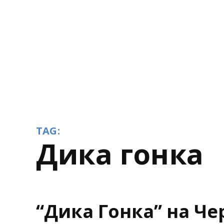
TAG:
дика гонка
“Дика Гонка” на Че