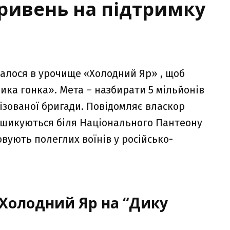
гривень на підтримку
’їхалося в урочище «Холодний Яр» , щоб
Дика гонка». Мета – назбирати 5 мільйонів
ізованої бригади. Повідомляє власкор
 шикуються біля Національного Пантеону
овують полеглих воїнів у російсько-
Холодний Яр на “Дику