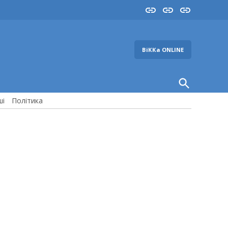
Insta
YouTube
FB
ВіККа ONLINE
Open
Search
ші
Політика