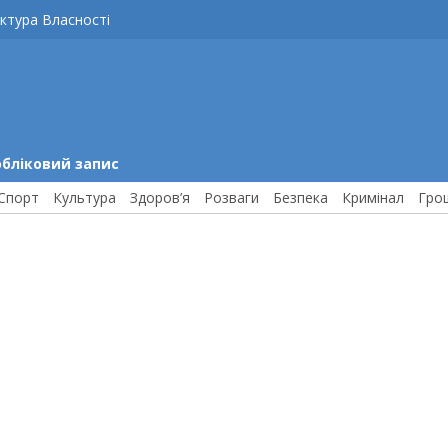
ктура Власності
обліковий запис
Спорт
Культура
Здоров’я
Розваги
Безпека
Кримінал
Гро