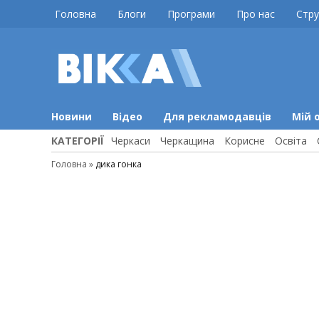
Skip
Головна
Блоги
Програми
Про нас
Стру
to
content
ВІККА
Новини
Черкас
Новини
Відео
Для рекламодавців
Мій 
КАТЕГОРІЇ
Черкаси
Черкащина
Корисне
Освіта
Головна
»
дика гонка