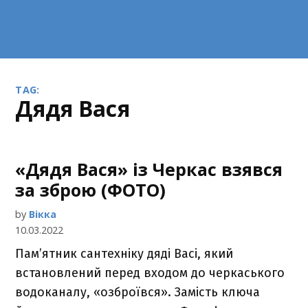
TAG:
дядя Вася
«Дядя Вася» із Черкас взявся
за зброю (ФОТО)
by
Вікка
10.03.2022
Пам’ятник сантехніку дяді Васі, який
встановлений перед входом до черкаського
водоканалу, «озброївся». Замість ключа