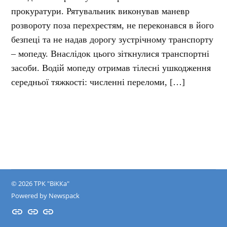
прокуратури. Рятувальник виконував маневр
розвороту поза перехрестям, не переконався в його
безпеці та не надав дорогу зустрічному транспорту
– мопеду. Внаслідок цього зіткнулися транспортні
засоби. Водій мопеду отримав тілесні ушкодження
середньої тяжкості: численні переломи, […]
© 2026 ТРК "ВіККа"
Powered by Newspack
Insta
YouTube
FB