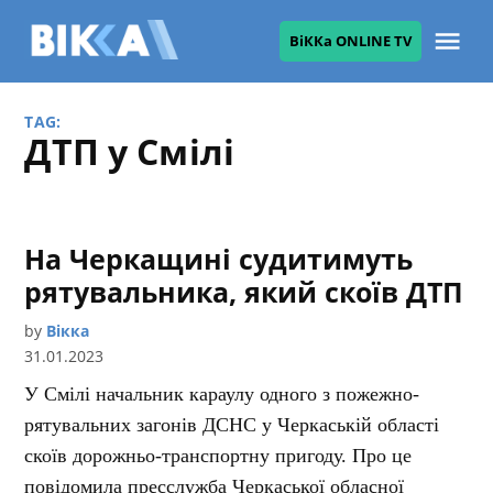
Skip
Me
ВіККа ONLINE TV
to
ВІККА
content
TAG:
ДТП у Смілі
На Черкащині судитимуть
рятувальника, який скоїв ДТП
by
Вікка
31.01.2023
У Смілі начальник караулу одного з пожежно-
рятувальних загонів ДСНС у Черкаській області
скоїв дорожньо-транспортну пригоду. Про це
повідомила пресслужба Черкаської обласної