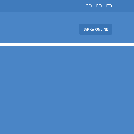
Insta
YouTube
FB
ВіККа ONLINE