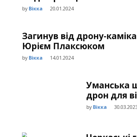
by
Вікка
20.01.2024
Загинув від дрону-каміка
Юрієм Плаксюком
by
Вікка
14.01.2024
Уманська ш
дрон для в
by
Вікка
30.03.202