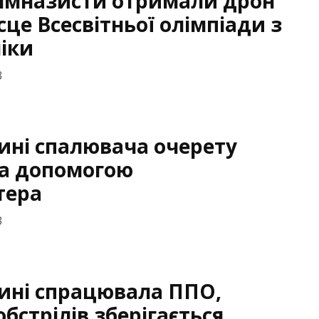
гімназисти отримали дрон
сце Всесвітньої олімпіади з
ніки
3
ині спалювача очерету
за допомогою
тера
3
ині спрацювала ППО,
бстрілів зберігається