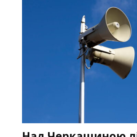
Над Черкащиною л