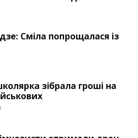
дзе: Сміла попрощалася із
колярка зібрала гроші на
ійськових
3