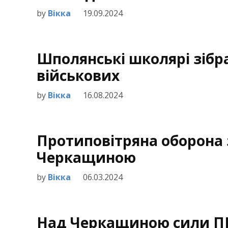
by
Вікка
19.09.2024
Шполянські школярі зібр
військових
by
Вікка
16.08.2024
Протиповітряна оборона
Черкащиною
by
Вікка
06.03.2024
Над Черкащиною сили П