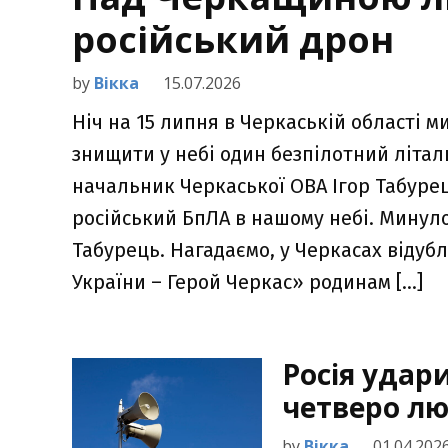
російський дрон
by
Вікка
15.07.2026
Ніч на 15 липня в Черкаській області 
знищити у небі один безпілотний літал
начальник Черкаської ОВА Ігор Табуре
російський БпЛА в нашому небі. Минулос
Табурець. Нагадаємо, у Черкасах відуб
України – Герой Черкас» родинам […]
Росія удар
четверо л
by
Вікка
01.04.202