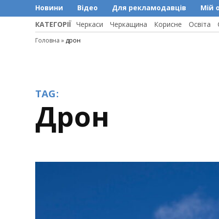
Новини
Відео
Для рекламодавців
Мій 
КАТЕГОРІЇ
Черкаси
Черкащина
Корисне
Освіта
Головна
»
дрон
TAG:
дрон