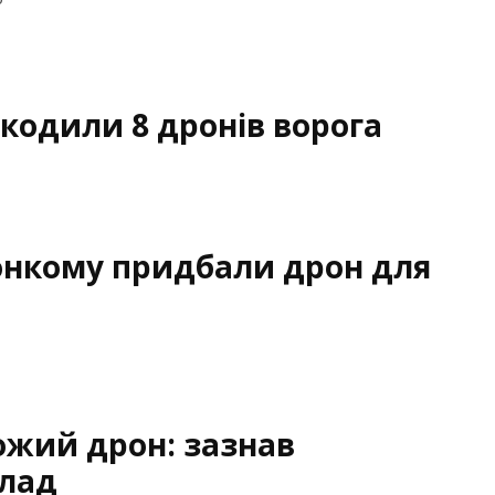
кодили 8 дронів ворога
онкому придбали дрон для
ожий дрон: зазнав
клад