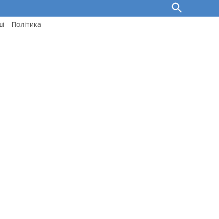
Open
Search
ші
Політика