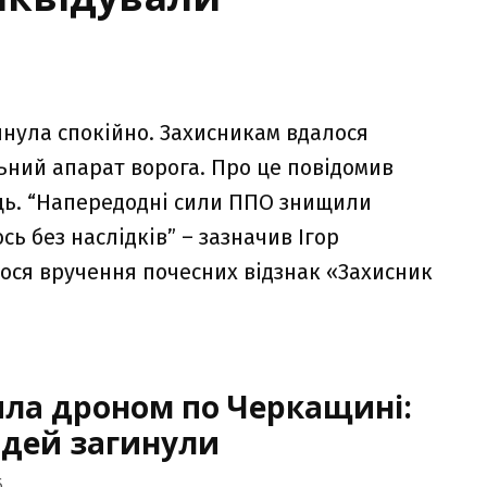
минула спокійно. Захисникам вдалося
ьний апарат ворога. Про це повідомив
ць. “Напередодні сили ППО знищили
ь без наслідків” – зазначив Ігор
лося вручення почесних відзнак «Захисник
ила дроном по Черкащині:
юдей загинули
6