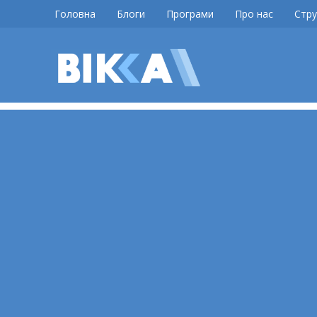
Skip
Головна
Блоги
Програми
Про нас
Стру
to
content
ВІККА
Новини
Черкас