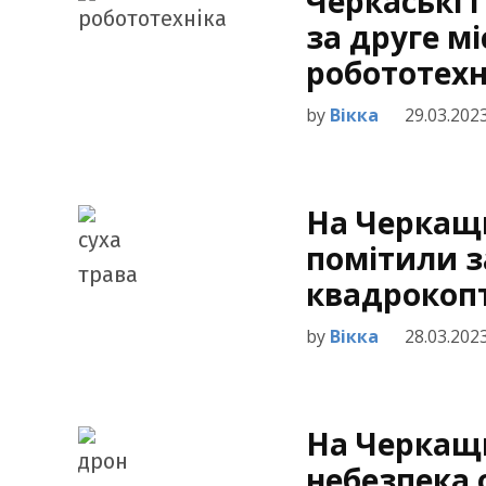
Черкаські 
за друге мі
робототех
by
Вікка
29.03.202
На Черкащ
помітили 
квадрокоп
by
Вікка
28.03.202
На Черкащ
небезпека о