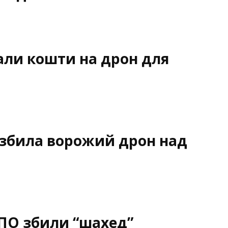
али кошти на дрон для
 збила ворожий дрон над
ПО збили “шахед”