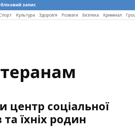
обліковий запис
Спорт
Культура
Здоров’я
Розваги
Безпека
Кримінал
Гро
етеранам
и центр соціальної
 та їхніх родин