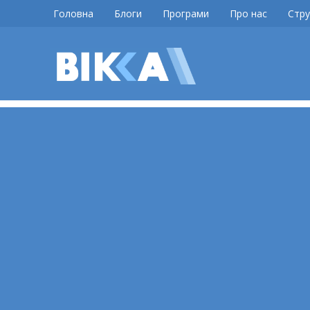
Skip
Головна
Блоги
Програми
Про нас
Стру
to
content
ВІККА
Новини
Черкас