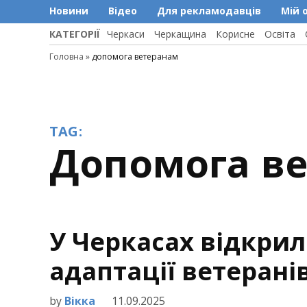
Новини
Відео
Для рекламодавців
Мій 
КАТЕГОРІЇ
Черкаси
Черкащина
Корисне
Освіта
Головна
»
допомога ветеранам
TAG:
допомога в
У Черкасах відкрил
адаптації ветеранів
by
Вікка
11.09.2025