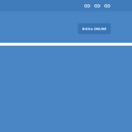
Insta
YouTube
FB
ВіККа ONLINE