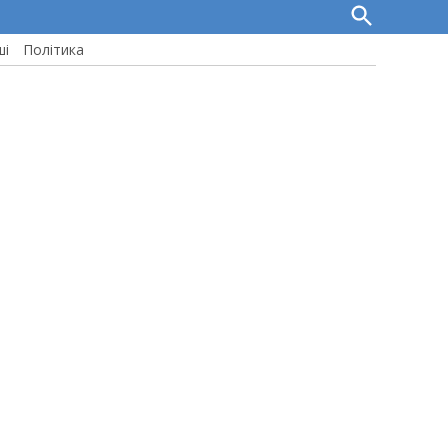
Open
Search
ші
Політика