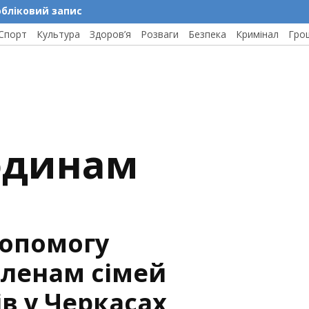
обліковий запис
Спорт
Культура
Здоров’я
Розваги
Безпека
Кримінал
Гро
родинам
допомогу
ленам сімей
в у Черкасах