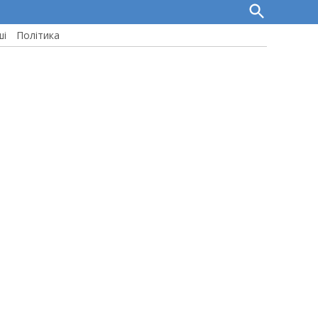
Open
Search
ші
Політика