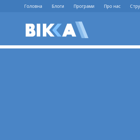
Skip
Головна
Блоги
Програми
Про нас
Стру
to
content
ВІККА
Новини
Черкас