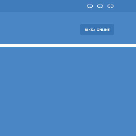
Insta
YouTube
FB
ВіККа ONLINE