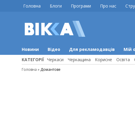
Skip
Головна
Блоги
Програми
Про нас
Стру
to
content
ВІККА
Новини
Черкас
Новини
Відео
Для рекламодавців
Мій 
КАТЕГОРІЇ
Черкаси
Черкащина
Корисне
Освіта
Головна
»
Домантове