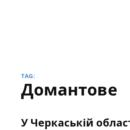
TAG:
Домантове
У Черкаській облас