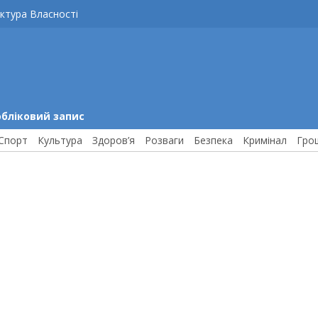
ктура Власності
обліковий запис
Спорт
Культура
Здоров’я
Розваги
Безпека
Кримінал
Гро