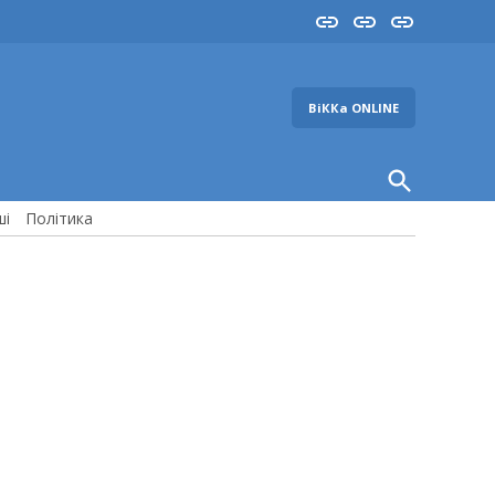
Insta
YouTube
FB
ВіККа ONLINE
Open
Search
ші
Політика