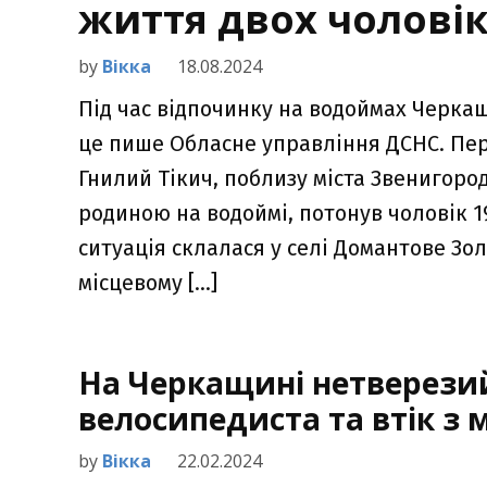
життя двох чоловік
by
Вікка
18.08.2024
Під час відпочинку на водоймах Черка
це пише Обласне управління ДСНС. Пер
Гнилий Тікич, поблизу міста Звенигородк
родиною на водоймі, потонув чоловік 1
ситуація склалася у селі Домантове Зол
місцевому […]
На Черкащині нетверезий
велосипедиста та втік з 
by
Вікка
22.02.2024