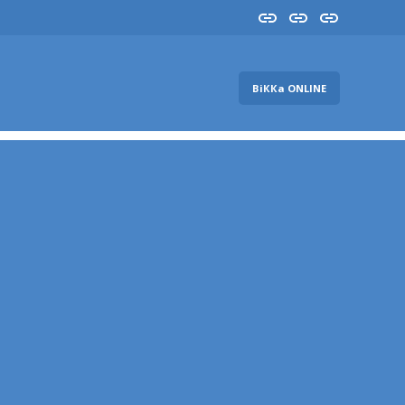
Insta
YouTube
FB
ВіККа ONLINE