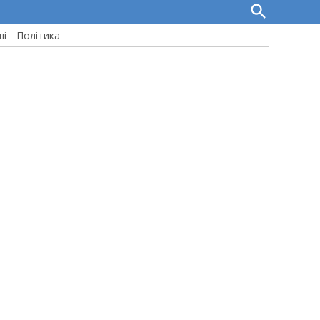
Open
Search
ші
Політика