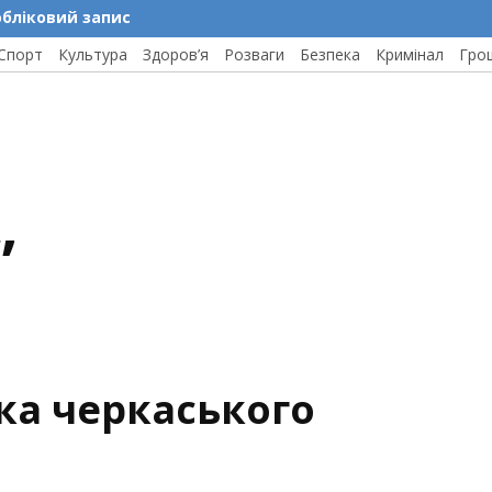
обліковий запис
Спорт
Культура
Здоров’я
Розваги
Безпека
Кримінал
Гро
”
ка черкаського