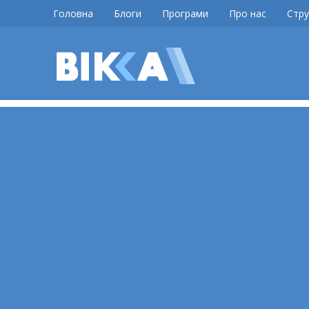
Skip
Головна
Блоги
Програми
Про нас
Стру
to
content
ВІККА
Новини
Черкас