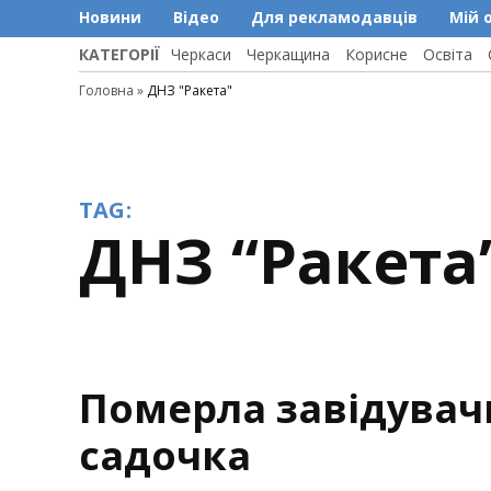
Новини
Відео
Для рекламодавців
Мій 
КАТЕГОРІЇ
Черкаси
Черкащина
Корисне
Освіта
Головна
»
ДНЗ "Ракета"
TAG:
ДНЗ “Ракета
Померла завідувач
садочка