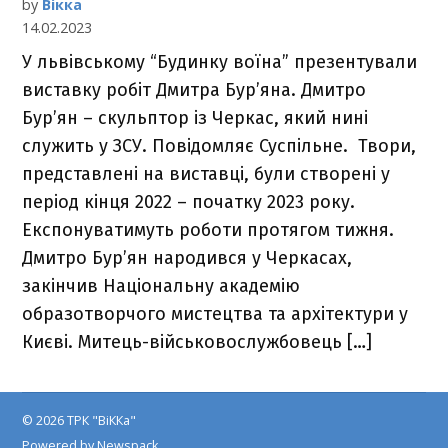
by
Вікка
14.02.2023
У львівському “Будинку воїна” презентували
виставку робіт Дмитра Бур’яна. Дмитро
Бур’ян – скульптор із Черкас, який нині
служить у ЗСУ. Повідомляє Суспільне. Твори,
представлені на виставці, були створені у
період кінця 2022 – початку 2023 року.
Експонуватимуть роботи протягом тижня.
Дмитро Бур’ян народився у Черкасах,
закінчив Національну академію
образотворчого мистецтва та архітектури у
Києві. Митець-військовослужбовець […]
© 2026 ТРК "ВіККа"
Powered by Newspack