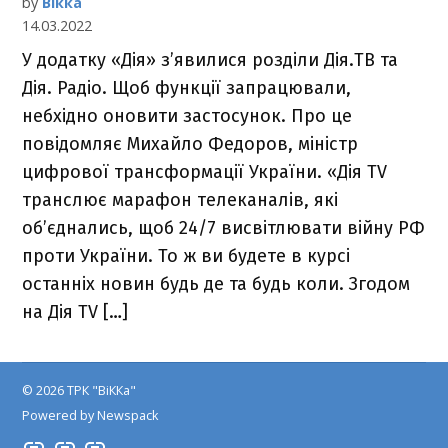
by
Вікка
14.03.2022
У додатку «Дія» з’явилися розділи Дія.ТВ та
Дія. Радіо. Щоб функції запрацювали,
небхідно оновити застосунок. Про це
повідомляє Михайло Федоров, міністр
цифрової трансформації України. «Дія TV
транслює марафон телеканалів, які
об’єднались, щоб 24/7 висвітлювати війну РФ
проти України. То ж ви будете в курсі
останніх новин будь де та будь коли. Згодом
на Дія TV […]
© 2026 ТРК "ВіККа"
Powered by Newspack
Insta
YouTube
FB