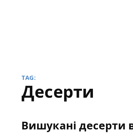
TAG:
десерти
Вишукані десерти в