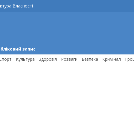
ктура Власності
обліковий запис
Спорт
Культура
Здоров’я
Розваги
Безпека
Кримінал
Гро