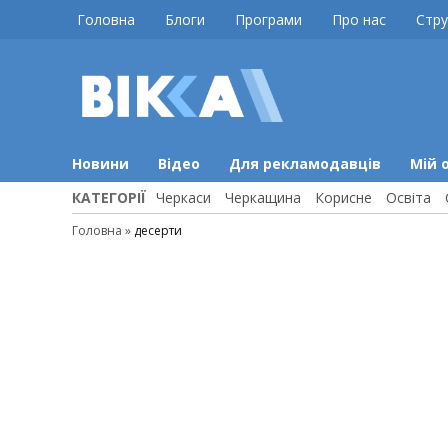
Skip
Головна
Блоги
Програми
Про нас
Стру
to
content
ВІККА
Новини
Черкас
Новини
Відео
Для рекламодавців
Мій 
КАТЕГОРІЇ
Черкаси
Черкащина
Корисне
Освіта
Головна
»
десерти