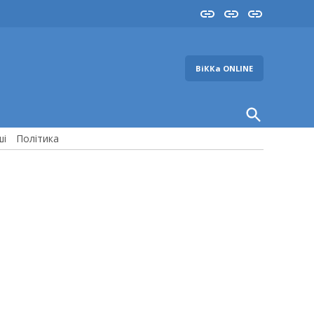
Insta
YouTube
FB
ВіККа ONLINE
Open
Search
ші
Політика