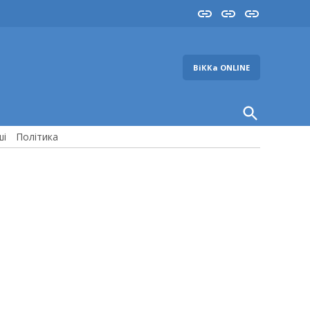
Insta
YouTube
FB
ВіККа ONLINE
Open
Search
ші
Політика