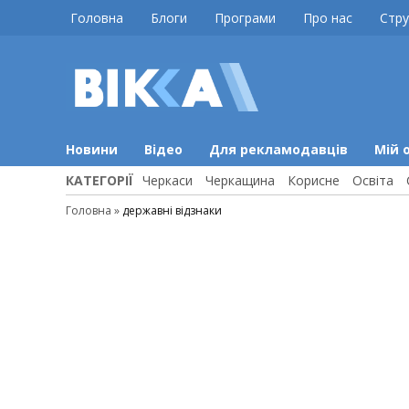
Skip
Головна
Блоги
Програми
Про нас
Стру
to
content
ВІККА
Новини
Черкас
Новини
Відео
Для рекламодавців
Мій 
КАТЕГОРІЇ
Черкаси
Черкащина
Корисне
Освіта
Головна
»
державні відзнаки