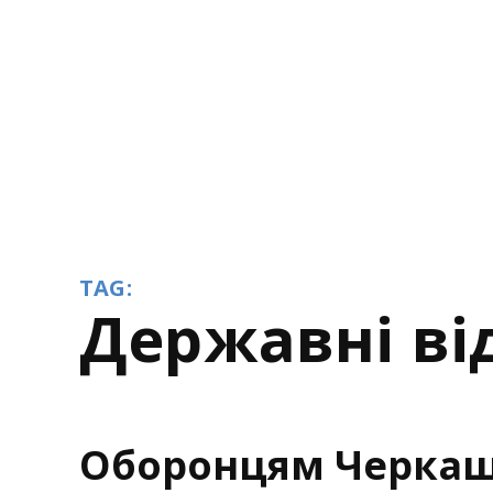
TAG:
державні в
Оборонцям Черкащ