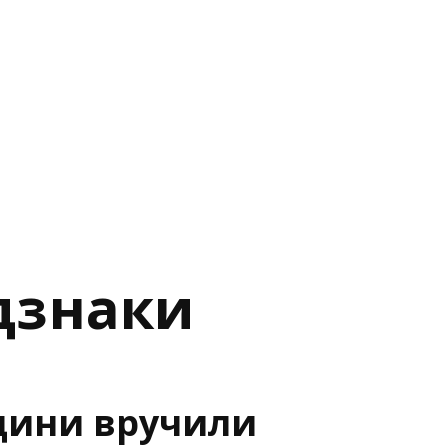
ідзнаки
ини вручили