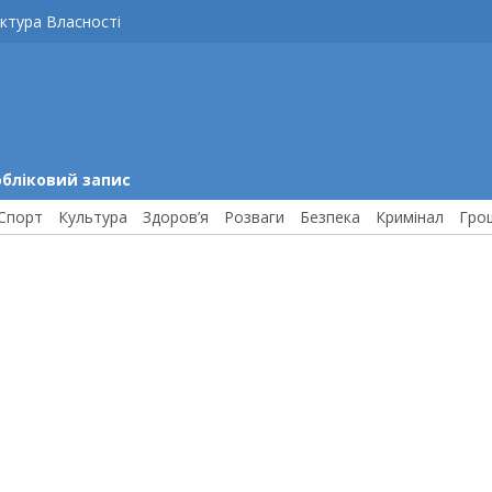
ктура Власності
обліковий запис
Спорт
Культура
Здоров’я
Розваги
Безпека
Кримінал
Гро