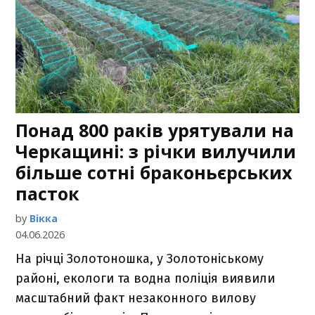
Понад 800 раків урятували на
Черкащині: з річки вилучили
більше сотні браконьєрських
пасток
by
Вікка
04.06.2026
На річці Золотоношка, у Золотоніському
районі, екологи та водна поліція виявили
масштабний факт незаконного вилову