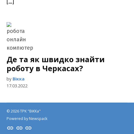
[…]
Де та як швидко знайти
роботу в Черкасах?
by
Вікка
17.03.2022
© 2026 ТРК "ВіККа"
Powered by Newspack
Insta
YouTube
FB