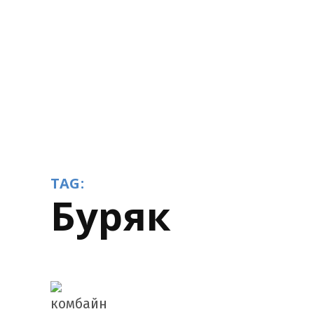
TAG:
буряк