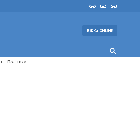
Insta
YouTube
FB
ВіККа ONLINE
Open
Search
ші
Політика