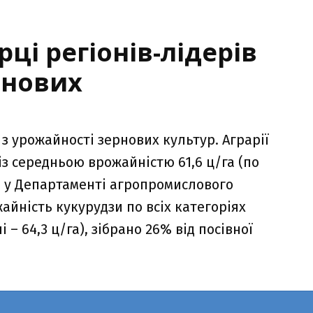
рці регіонів-лідерів
рнових
з урожайності зернових культур. Аграрії
із середньою врожайністю 61,6 ц/га (по
ть у Департаменті агропромислового
айність кукурудзи по всіх категоріях
і – 64,3 ц/га), зібрано 26% від посівної