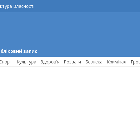
ктура Власності
обліковий запис
Спорт
Культура
Здоров’я
Розваги
Безпека
Кримінал
Гро