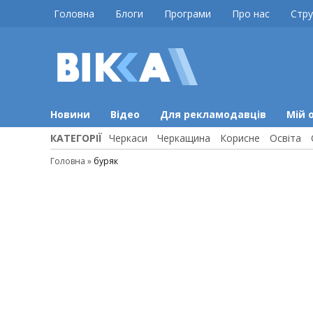
Skip
Головна
Блоги
Програми
Про нас
Стру
to
content
ВІККА
Новини
Черкас
Новини
Відео
Для рекламодавців
Мій 
КАТЕГОРІЇ
Черкаси
Черкащина
Корисне
Освіта
Головна
»
буряк