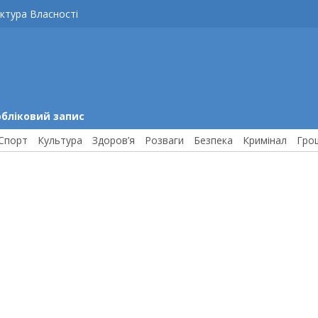
ктура Власності
обліковий запис
Спорт
Культура
Здоров’я
Розваги
Безпека
Кримінал
Гро