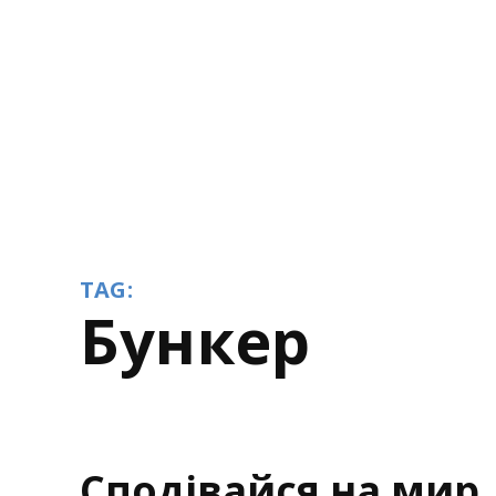
TAG:
бункер
Сподівайся на мир, 