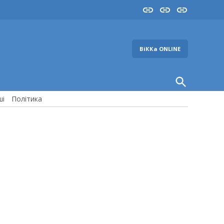
Insta
YouTube
FB
ВіККа ONLINE
Open
Search
ші
Політика