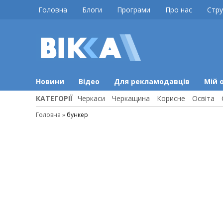
Skip
Головна
Блоги
Програми
Про нас
Стру
to
content
ВІККА
Новини
Черкас
Новини
Відео
Для рекламодавців
Мій 
КАТЕГОРІЇ
Черкаси
Черкащина
Корисне
Освіта
Головна
»
бункер